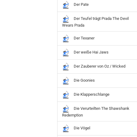
Der Pate
Der Teufel trägt Prada The Devil
Wears Prada
Der Texaner
Der weiße Hai Jaws
Der Zauberer von Oz / Wicked
Die Goonies
Die Klapperschlange
Die Verurteilten The Shawshank
Redemption
Die Vögel