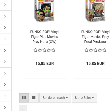
ne Toys
AL Subjects
rkshop
FUNKO POP! Vinyl
FUNKO POP! Vinyl
Figur Plus Mo­vies
Figur Mo­vies Prey
andere Hersteller
Prey Naru (GW)
Feral Pre­da­tor
1910
1909
15,85 EUR
15,85 EUR
Sortieren nach
pro Seite
Sortieren nach
8 pro Seite
1