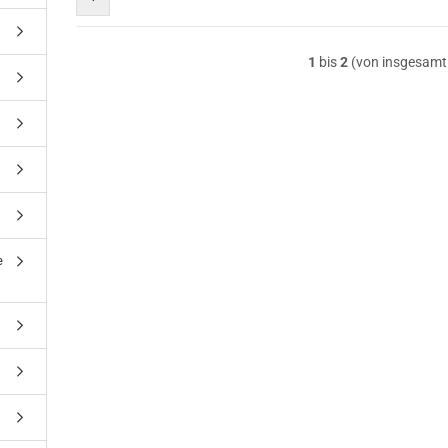
1
bis
2
(von insgesam
e