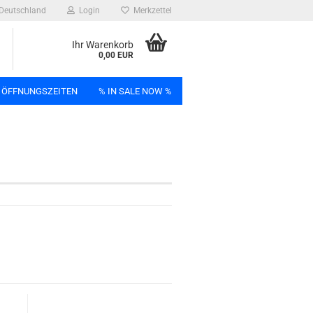
Deutschland
Login
Merkzettel
Ihr Warenkorb
0,00 EUR
 ÖFFNUNGSZEITEN
% IN SALE NOW %
n
Bag