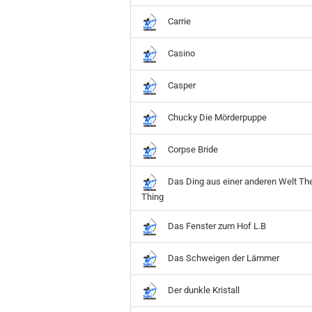
Hobbit
Icon
Carrie
MARVEL
Casino
Movie
Music
Casper
Sports
STAR WARS
Chucky Die Mörderpuppe
Television
Corpse Bride
Das Ding aus einer anderen Welt Th
Thing
Das Fenster zum Hof L.B
Das Schweigen der Lämmer
Der dunkle Kristall