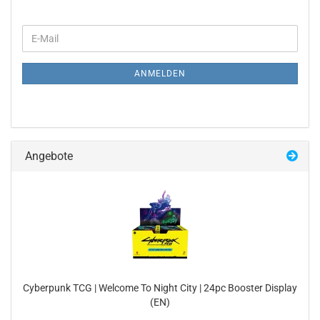
WEITER
E-
ZUR
Mail
NEWSLETTER-
ANMELDUNG
ANMELDEN
Angebote
Cy­ber­punk TCG | Wel­co­me To Night City | 24pc Boos­ter Dis­play
(EN)