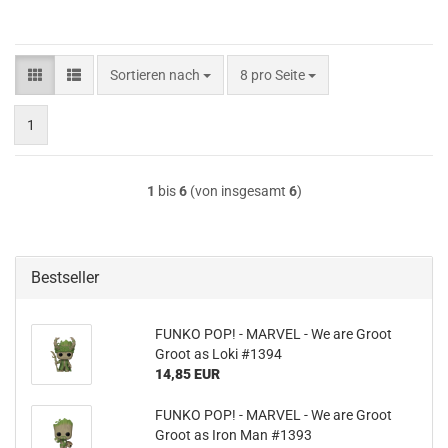
Sortieren nach
pro Seite
Sortieren nach
8 pro Seite
1
1
bis
6
(von insgesamt
6
)
Bestseller
FUNKO POP! - MAR­VEL - We are Groot
Groot as Loki #1394
14,85 EUR
FUNKO POP! - MAR­VEL - We are Groot
Groot as Iron Man #1393