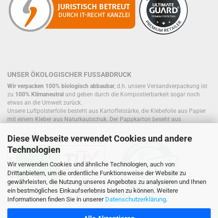
UNSER ÖKOLOGISCHER FUSSABDRUCK
Wir verpacken 100% biologisch abbaubar
, d.h. unsere Versandverpackung ist
zu
100% Klimaneutral
und geben durch die Kompostierbarkeit sogar noch
etwas an die Umwelt zurück.
Unsere Luftpolsterfolie besteht aus Kartoffelstärke, die Klebefolie aus Papier
mit einem Kleber aus Naturkautschuk. Der Pappkarton beseht aus
einwandigem Papier oder wiederverwendeten Kartons, die sich, ebenso wie
Füllmaterial, bereits im Kreislauf befinden.
Diese Webseite verwendet Cookies und andere
Technologien
Wir verwenden Cookies und ähnliche Technologien, auch von
Drittanbietern, um die ordentliche Funktionsweise der Website zu
gewährleisten, die Nutzung unseres Angebotes zu analysieren und Ihnen
ein bestmögliches Einkaufserlebnis bieten zu können. Weitere
Informationen finden Sie in unserer
Datenschutzerklärung
.