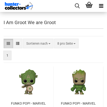
I Am Groot We are Groot
Sortieren nach
pro Seite
Sortieren nach
8 pro Seite
1
FUNKO POP! - MAR­VEL
FUNKO POP! - MAR­VEL