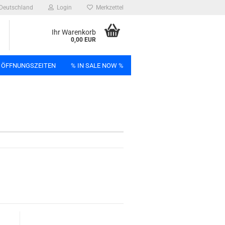
Deutschland
Login
Merkzettel
Ihr Warenkorb
0,00 EUR
 ÖFFNUNGSZEITEN
% IN SALE NOW %
n
Bag