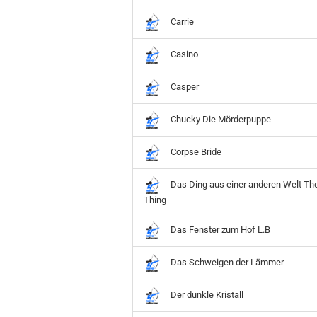
Hobbit
Icon
Carrie
MARVEL
Casino
Movie
Music
Casper
Sports
STAR WARS
Chucky Die Mörderpuppe
Television
Corpse Bride
Das Ding aus einer anderen Welt Th
Thing
Das Fenster zum Hof L.B
Das Schweigen der Lämmer
Der dunkle Kristall