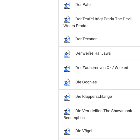
Der Pate
Der Teufel trägt Prada The Devil
Wears Prada
Der Texaner
Der weiße Hai Jaws
Der Zauberer von Oz / Wicked
Die Goonies
Die Klapperschlange
Die Verurteilten The Shawshank
Redemption
Die Vögel