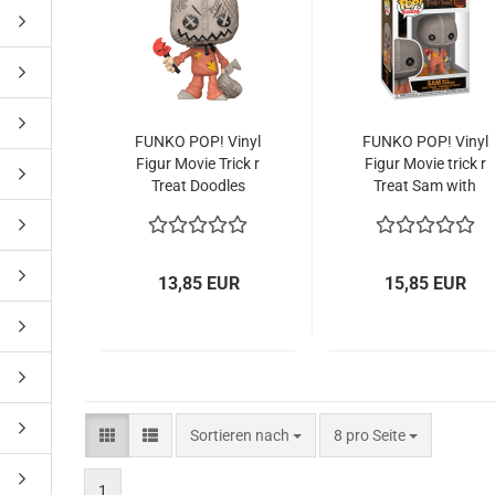
ne Toys
AL Subjects
rkshop
FUNKO POP! Vinyl
FUNKO POP! Vinyl
Figur Movie Trick r
Figur Movie trick r
andere Hersteller
Treat Dood­les
Treat Sam with
Sam
Pump­kin 1956
13,85 EUR
15,85 EUR
Sortieren nach
pro Seite
Sortieren nach
8 pro Seite
1