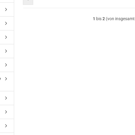
1
bis
2
(von insgesam
e