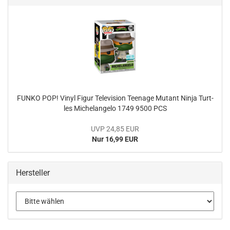
FUNKO POP! Vinyl Figur Te­le­vi­si­on Teenage Mu­tant Ninja Turt­
les Mi­chel­an­ge­lo 1749 9500 PCS
UVP 24,85 EUR
Nur 16,99 EUR
Hersteller