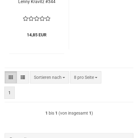
Lenny Kra­vitz #344
14,85 EUR
Sortieren nach
pro Seite
Sortieren nach
8 pro Seite
1
1
bis
1
(von insgesamt
1
)