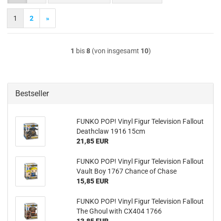
1
2
»
1
bis
8
(von insgesamt
10
)
Bestseller
FUNKO POP! Vinyl Figur Te­le­vi­si­on Fall­out
Dea­th­claw 1916 15cm
21,85 EUR
FUNKO POP! Vinyl Figur Te­le­vi­si­on Fall­out
Vault Boy 1767 Chan­ce of Chase
15,85 EUR
FUNKO POP! Vinyl Figur Te­le­vi­si­on Fall­out
The Ghoul with CX404 1766