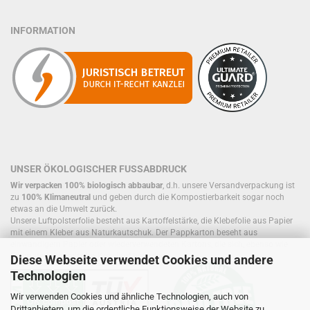
INFORMATION
UNSER ÖKOLOGISCHER FUSSABDRUCK
Wir verpacken 100% biologisch abbaubar
, d.h. unsere Versandverpackung ist
zu
100% Klimaneutral
und geben durch die Kompostierbarkeit sogar noch
etwas an die Umwelt zurück.
Unsere Luftpolsterfolie besteht aus Kartoffelstärke, die Klebefolie aus Papier
mit einem Kleber aus Naturkautschuk. Der Pappkarton beseht aus
einwandigem Papier oder wiederverwendeten Kartons, die sich, ebenso wie
Füllmaterial, bereits im Kreislauf befinden.
Diese Webseite verwendet Cookies und andere
Technologien
Wir verwenden Cookies und ähnliche Technologien, auch von
Drittanbietern, um die ordentliche Funktionsweise der Website zu