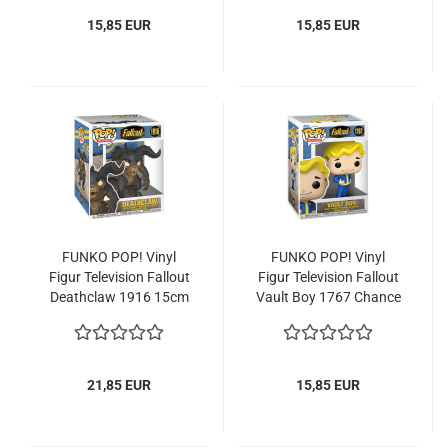
15,85 EUR
15,85 EUR
FUNKO POP! Vinyl
FUNKO POP! Vinyl
Figur Te­le­vi­si­on Fall­out
Figur Te­le­vi­si­on Fall­out
Dea­th­claw 1916 15cm
Vault Boy 1767 Chan­ce
of Chase
21,85 EUR
15,85 EUR