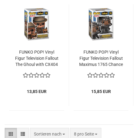
FUNKO POP! Vinyl
FUNKO POP! Vinyl
Figur Te­le­vi­si­on Fall­out
Figur Te­le­vi­si­on Fall­out
The Ghoul with CX404
Ma­xi­mus 1765 Chan­ce
1766
of Chase
13,85 EUR
15,85 EUR
Sortieren nach
pro Seite
Sortieren nach
8 pro Seite