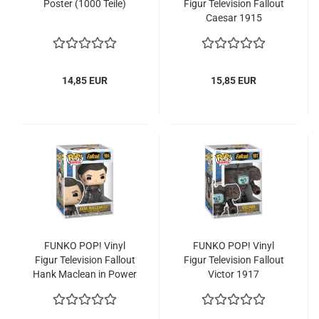
Pos­ter (1000 Teile)
Figur Te­le­vi­si­on Fall­out
Cae­sar 1915
14,85 EUR
15,85 EUR
FUNKO POP! Vinyl
FUNKO POP! Vinyl
Figur Te­le­vi­si­on Fall­out
Figur Te­le­vi­si­on Fall­out
Hank Ma­clean in Power
Vic­tor 1917
Armor 1914