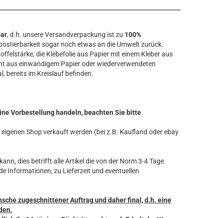
bar
, d.h. unsere Versandverpackung ist zu
100%
ostierbarkeit sogar noch etwas an die Umwelt zurück.
offelstärke, die Klebefolie aus Papier mit einem Kleber aus
ht aus einwandigem Papier oder wiederverwendeten
l, bereits im Kreislauf befinden.
ine Vorbestellung handeln, beachten Sie bitte
ren eigenen Shop verkauft werden (bei z.B. Kaufland oder ebay
ann, dies betrifft alle Artikel die von der Norm 3-4 Tage
de Informationen, zu Lieferzeit und eventuellen
nsche zugeschnittener Auftrag und daher final, d.h. eine
den.