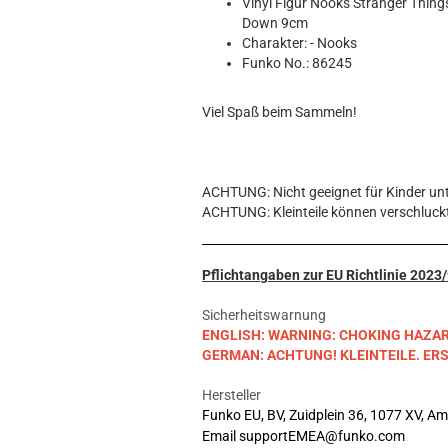
Hobbit
Vinyl Figur Nooks Stranger Things
Down 9cm
Icon
Charakter: - Nooks
MARVEL
Funko No.: 86245
Movie
Music
Viel Spaß beim Sammeln!
Sports
STAR WARS
Television
ACHTUNG: Nicht geeignet für Kinder unt
ACHTUNG: Kleinteile können verschluck
Pflichtangaben zur EU Richtlinie 202
Sicherheitswarnung
ENGLISH: WARNING: CHOKING HAZARD. S
GERMAN: ACHTUNG! KLEINTEILE. E
Hersteller
Funko EU, BV, Zuidplein 36, 1077 XV, A
Email supportEMEA@funko.com