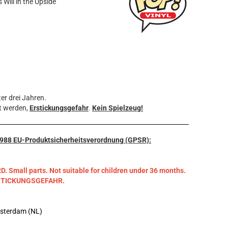
 Will in the Upside
er drei Jahren.
t werden,
Erstickungsgefahr
.
Kein Spielzeug!
3/988 EU-Produktsicherheitsverordnung (GPSR):
mall parts. Not suitable for children under 36 months.
RSTICKUNGSGEFAHR.
msterdam (NL)