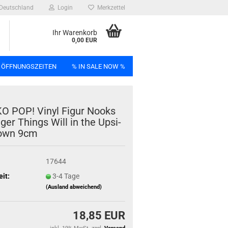
Deutschland
Login
Merkzettel
Ihr Warenkorb
0,00 EUR
 ÖFFNUNGSZEITEN
% IN SALE NOW %
n
O POP! Vinyl Figur Nooks
­ger Things Will in the Up­si­
own 9cm
Bag
17644
eit:
3-4 Tage
(Ausland abweichend)
18,85 EUR