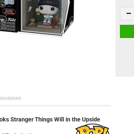
ne Toys
AL Subjects
rkshop
andere Hersteller
ensionen
ks Stranger Things Will in the Upside