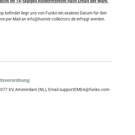
dlich Ihr 14-tägiges Rücktrittsrecht nach Erhalt der Ware.
hop befindet liegt uns von Funko ein exaktes Datum für den
ne per Mail an info@hunter-collectors.de erfragt werden.
itsverordnung
, 1077 XV, Amsterdam (NL), Email supportEMEA@funko.com