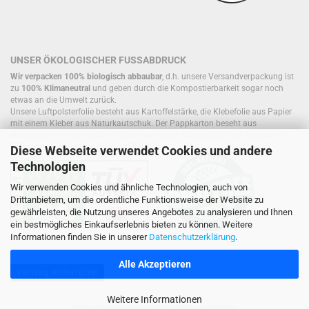
UNSER ÖKOLOGISCHER FUSSABDRUCK
Wir verpacken 100% biologisch abbaubar
, d.h. unsere Versandverpackung ist
zu
100% Klimaneutral
und geben durch die Kompostierbarkeit sogar noch
etwas an die Umwelt zurück.
Unsere Luftpolsterfolie besteht aus Kartoffelstärke, die Klebefolie aus Papier
mit einem Kleber aus Naturkautschuk. Der Pappkarton beseht aus
einwandigem Papier oder wiederverwendeten Kartons, die sich, ebenso wie
Füllmaterial, bereits im Kreislauf befinden.
Diese Webseite verwendet Cookies und andere
Technologien
Wir verwenden Cookies und ähnliche Technologien, auch von
Drittanbietern, um die ordentliche Funktionsweise der Website zu
gewährleisten, die Nutzung unseres Angebotes zu analysieren und Ihnen
ein bestmögliches Einkaufserlebnis bieten zu können. Weitere
Informationen finden Sie in unserer
Datenschutzerklärung
.
Alle Akzeptieren
Vertrag widerrufen
Weitere Informationen
Onlineshop erstellen
mit Gambio.de © 2026