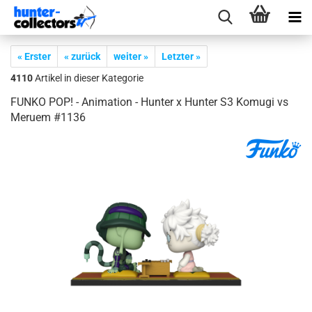
« Erster
« zurück
weiter »
Letzter »
4110
Artikel in dieser Kategorie
FUNKO POP! - Ani­ma­ti­on - Hun­ter x Hun­ter S3 Ko­mu­gi vs
Me­ru­em #1136