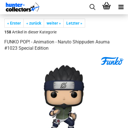
« Erster
« zurück
weiter »
Letzter »
158
Artikel in dieser Kategorie
FUNKO POP! - Ani­ma­ti­on - Na­ruto Ship­pu­den Asuma
#1023 Spe­cial Edi­ti­on