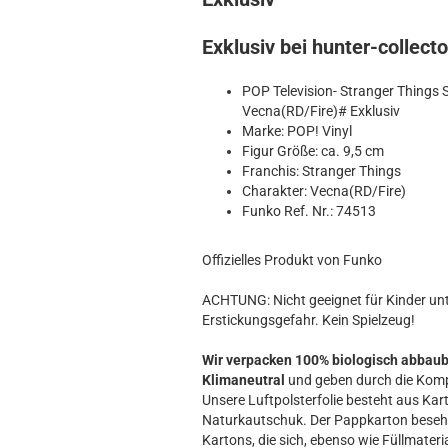
Hobbit
Icon
Exklusiv bei
hunter-collecto
MARVEL
Movie
POP Television- Stranger Things 
Music
Vecna(RD/Fire)# Exklusiv
Sports
Marke: POP! Vinyl
Figur Größe: ca. 9,5 cm
STAR WARS
Franchis: Stranger Things
Television
Charakter: Vecna(RD/Fire)
Funko Ref. Nr.: 74513
Offizielles Produkt von Funko
ACHTUNG: Nicht geeignet für Kinder unte
Erstickungsgefahr. Kein Spielzeug!
Wir verpacken 100% biologisch abbau
Klimaneutral
und geben durch die Komp
Unsere Luftpolsterfolie besteht aus Kart
Naturkautschuk. Der Pappkarton beseh
Kartons, die sich, ebenso wie Füllmateria