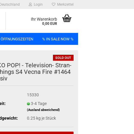
Deutschland
Login
Merkzettel
Ihr Warenkorb
0,00 EUR
 ÖFFNUNGSZEITEN
% IN SALE NOW %
SOLD OUT
n
 POP! - Television-​ Stran­
hings S4 Vecna Fire #1464
­siv
Bag
15330
eit:
3-4 Tage
(Ausland abweichend)
dgewicht:
0.25
kg je Stück