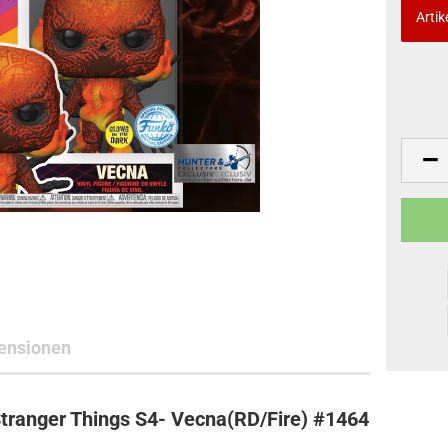
Artik
ne Toys
AL Subjects
rkshop
andere Hersteller
ensionen
tranger Things S4- Vecna(RD/Fire) #1464