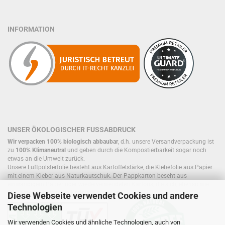
INFORMATION
UNSER ÖKOLOGISCHER FUSSABDRUCK
Wir verpacken 100% biologisch abbaubar
, d.h. unsere Versandverpackung ist
zu
100% Klimaneutral
und geben durch die Kompostierbarkeit sogar noch
etwas an die Umwelt zurück.
Unsere Luftpolsterfolie besteht aus Kartoffelstärke, die Klebefolie aus Papier
mit einem Kleber aus Naturkautschuk. Der Pappkarton beseht aus
einwandigem Papier oder wiederverwendeten Kartons, die sich, ebenso wie
Füllmaterial, bereits im Kreislauf befinden.
Diese Webseite verwendet Cookies und andere
Technologien
Wir verwenden Cookies und ähnliche Technologien, auch von