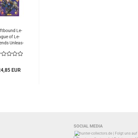
ft­bound Le­
ague of Le­
ends Un­leas­
hed Vi...
24,85 EUR
SOCIAL MEDIA