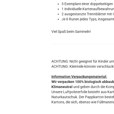
Hobbit
3 Exemplare einer doppelseitigen T
Icon
1 individuelle Kartenaufbewahr
MARVEL
2 ausgestanzte Trennblätter mit I
Je 6 Runen jedes Typs, insgesam
Movie
Music
Viel Spaß beim Sammeln!
Sports
STAR WARS
Television
ACHTUNG: Nicht geeignet für Kinder unt
ACHTUNG: Kleinteile können verschluck
Information Verpackungsmaterial:
Wir verpacken 100% biologisch abbau
Klimaneutral
und geben durch die Komp
Unsere Luftpolsterfolie besteht aus Kart
Naturkautschuk. Der Pappkarton beste
Kartons, die sich, ebenso wie Füllmateria