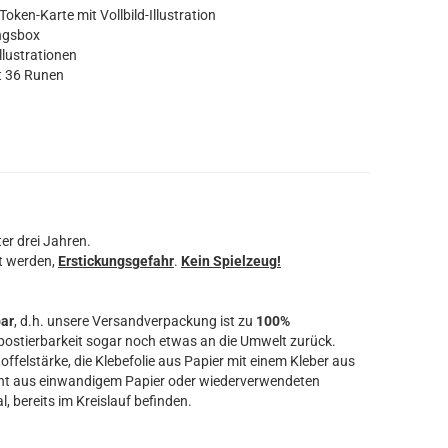
oken-Karte mit Vollbild-Illustration
ungsbox
llustrationen
t 36 Runen
er drei Jahren.
t werden,
Erstickungsgefahr
.
Kein Spielzeug!
bar
, d.h. unsere Versandverpackung ist zu
100%
ostierbarkeit sogar noch etwas an die Umwelt zurück.
offelstärke, die Klebefolie aus Papier mit einem Kleber aus
ht aus einwandigem Papier oder wiederverwendeten
l, bereits im Kreislauf befinden.