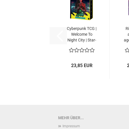
Cy­ber­punk TCG |
Ri
Wel­co­me To
Night City | Star­
ag
ter...
23,85 EUR
MEHR ÜBER...
Impressum