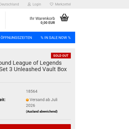
Deutschland
Login
Merkzettel
Ihr Warenkorb
0,00 EUR
 ÖFFNUNGSZEITEN
% IN SALE NOW %
SOLD OUT
n
bound Le­ague of Le­gends
et 3 Un­leas­hed Vault Box
Bag
18564
eit:
Versand ab Juli
2026
(Ausland abweichend)