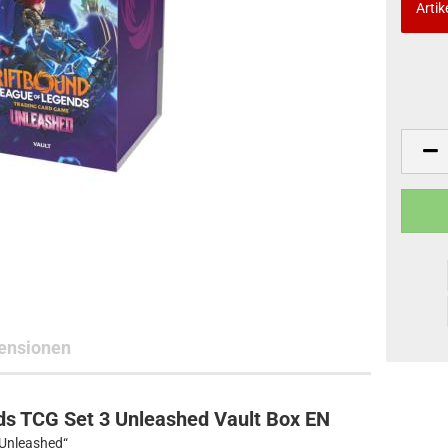
Artik
ne Toys
AL Subjects
rkshop
andere Hersteller
ensionen
ds TCG Set 3 Unleashed Vault Box EN
 Unleashed“