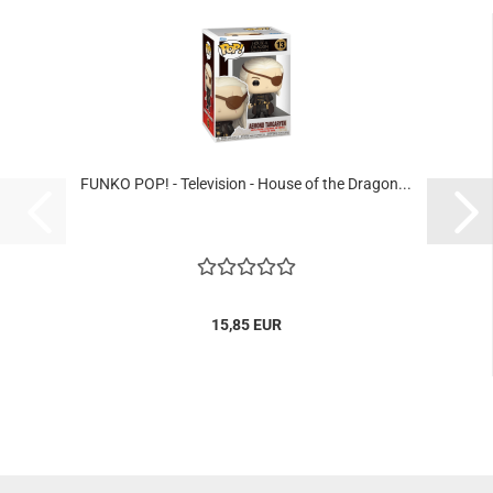
FUNKO POP! - Te­le­vi­si­on - House of the Dra­gon...
15,85 EUR